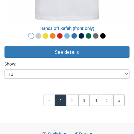
Hands off Rafah (front only)
See details
Show:
«
1
2
3
4
5
»
English
€
Euro