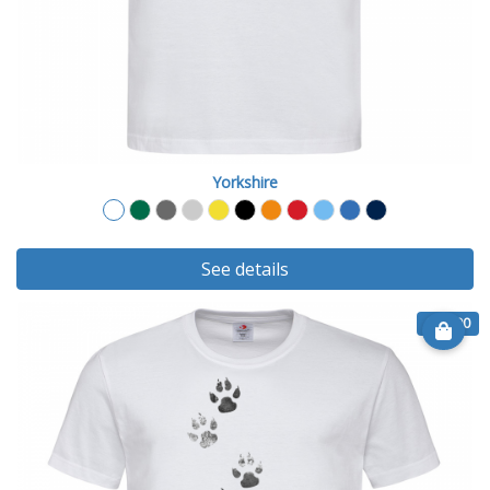
Yorkshire
See details
€ 14.90