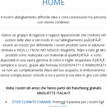
HOME
Il nostro abbigliamento diffonde idee e crea connessioni tra persone
con visioni condivise.
Siamo un gruppo di ragazze e ragazzi appassionati che credono nel
potere delle idee e nel modo in cui l'abbigliamento puÃƒÆ’Ã‚Â²
essere un mezzo per diffonderle. I nostri prodotti sono in edizione
limitata e NON LI TROVI NEI NEGOZI Magliette, felpe e tutti gli altri
prodotti sono realizzate con materiali di qualitÃƒÆ’Ã‚Â e sono
disponibili in una vasta gamma di colori e taglie. Acquistare ÃƒÆ’Ã‚Â¨
semplice e sicuro, grazie alla formula SODDISFATTI O RIMBORSATI:
se non sei completamente felice del tuo acquisto, ti rimborseremo
senza complicazioni. Unisciti a noi e porta le tue idee in giro con stile!
Visita i nostri siti amici che fanno parte del franchising gratuito
MAGLIETTE ITALIA.IT
STOP CLIMATE CHANGE:
Proteggi il pianeta per i nostri figli.
Esplora Ora