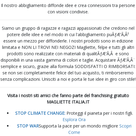
Il nostro abbigliamento diffonde idee e crea connessioni tra persone
con visioni condivise.
Siamo un gruppo di ragazze e ragazzi appassionati che credono nel
potere delle idee e nel modo in cui l'abbigliamento puÃƒÆ’Ã‚Â²
essere un mezzo per diffonderle. I nostri prodotti sono in edizione
limitata e NON LI TROVI NEI NEGOZI Magliette, felpe e tutti gli altri
prodotti sono realizzate con materiali di qualitÃƒÆ’Ã‚Â e sono
disponibili in una vasta gamma di colori e taglie. Acquistare ÃƒÆ’Ã‚Â¨
semplice e sicuro, grazie alla formula SODDISFATTI O RIMBORSATI:
se non sei completamente felice del tuo acquisto, ti rimborseremo
senza complicazioni. Unisciti a noi e porta le tue idee in giro con stile!
Visita i nostri siti amici che fanno parte del franchising gratuito
MAGLIETTE ITALIA.IT
STOP CLIMATE CHANGE:
Proteggi il pianeta per i nostri figli.
Esplora Ora
STOP WAR
Supporta la pace per un mondo migliore
Scopri
Come