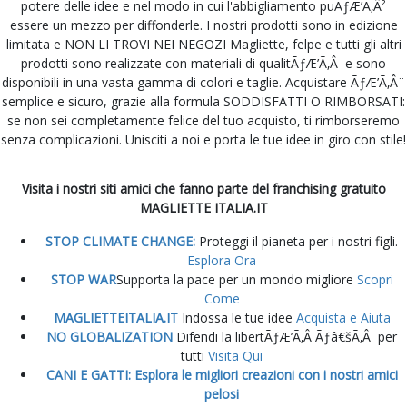
potere delle idee e nel modo in cui l'abbigliamento puÃƒÆ’Ã‚Â²
essere un mezzo per diffonderle. I nostri prodotti sono in edizione
limitata e NON LI TROVI NEI NEGOZI Magliette, felpe e tutti gli altri
prodotti sono realizzate con materiali di qualitÃƒÆ’Ã‚Â e sono
disponibili in una vasta gamma di colori e taglie. Acquistare ÃƒÆ’Ã‚Â¨
semplice e sicuro, grazie alla formula SODDISFATTI O RIMBORSATI:
se non sei completamente felice del tuo acquisto, ti rimborseremo
senza complicazioni. Unisciti a noi e porta le tue idee in giro con stile!
Visita i nostri siti amici che fanno parte del franchising gratuito
MAGLIETTE ITALIA.IT
STOP CLIMATE CHANGE:
Proteggi il pianeta per i nostri figli.
Esplora Ora
STOP WAR
Supporta la pace per un mondo migliore
Scopri
Come
MAGLIETTEITALIA.IT
Indossa le tue idee
Acquista e Aiuta
NO GLOBALIZATION
Difendi la libertÃƒÆ’Ã‚Â Ãƒâ€šÃ‚Â per
tutti
Visita Qui
CANI E GATTI: Esplora le migliori creazioni con i nostri amici
pelosi