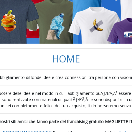
HOME
abbigliamento diffonde idee e crea connessioni tra persone con visioni
tere delle idee e nel modo in cui l'abbigliamento puÃƒÆ’Ã‚Â² essere un
i sono realizzate con materiali di qualitÃƒÆ’Ã‚Â e sono disponibili in
ei completamente felice del tuo acquisto, ti rimborseremo senza compl
i nostri siti amici che fanno parte del franchising gratuito MAGLIETTE I