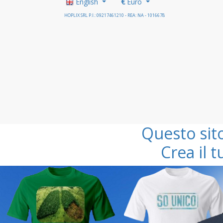
English
€
Euro
HOPLIX SRL P.I.: 09217461210 - REA: NA - 1016678
Questo sit
Crea il 