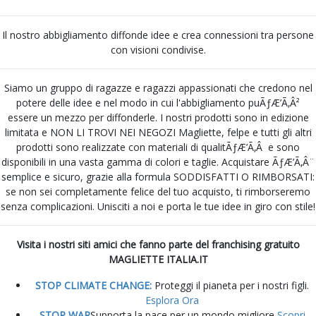
Il nostro abbigliamento diffonde idee e crea connessioni tra persone
con visioni condivise.
Siamo un gruppo di ragazze e ragazzi appassionati che credono nel
potere delle idee e nel modo in cui l'abbigliamento puÃƒÆ’Ã‚Â²
essere un mezzo per diffonderle. I nostri prodotti sono in edizione
limitata e NON LI TROVI NEI NEGOZI Magliette, felpe e tutti gli altri
prodotti sono realizzate con materiali di qualitÃƒÆ’Ã‚Â e sono
disponibili in una vasta gamma di colori e taglie. Acquistare ÃƒÆ’Ã‚Â¨
semplice e sicuro, grazie alla formula SODDISFATTI O RIMBORSATI:
se non sei completamente felice del tuo acquisto, ti rimborseremo
senza complicazioni. Unisciti a noi e porta le tue idee in giro con stile!
Visita i nostri siti amici che fanno parte del franchising gratuito
MAGLIETTE ITALIA.IT
STOP CLIMATE CHANGE:
Proteggi il pianeta per i nostri figli.
Esplora Ora
STOP WAR
Supporta la pace per un mondo migliore
Scopri